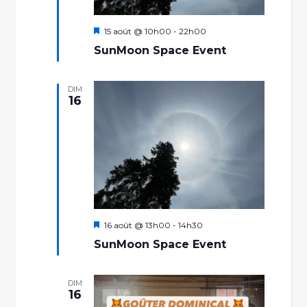
Mis
15 août @ 10h00
-
22h00
en
SunMoon Space Event
avant
DIM
16
Mis
16 août @ 13h00
-
14h30
en
SunMoon Space Event
avant
DIM
16