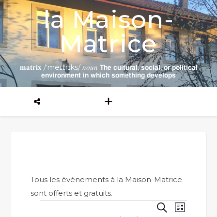
la Maison-
Matrice
𝐦𝐚𝐭𝐫𝐢𝐱 /ˈmeɪtrɪks/ 𝑛𝑜𝑢𝑛 𝗧𝗵𝗲 𝗰𝘂𝗹𝘁𝘂𝗿𝗮𝗹, 𝘀𝗼𝗰𝗶𝗮𝗹, 𝗼𝗿 𝗽𝗼𝗹𝗶𝘁𝗶𝗰𝗮𝗹
𝗲𝗻𝘃𝗶𝗿𝗼𝗻𝗺𝗲𝗻𝘁 𝗶𝗻 𝘄𝗵𝗶𝗰𝗵 𝘀𝗼𝗺𝗲𝘁𝗵𝗶𝗻𝗴 𝗱𝗲𝘃𝗲𝗹𝗼𝗽𝘀
Tous les événements à la Maison-Matrice
sont offerts et gratuits.
Évènements
Reche
Navi
Recherche
Liste