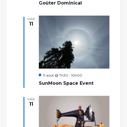
Goûter Dominical
MAR
11
Mis
11 août @ 7h30
-
10h00
en
SunMoon Space Event
avant
MAR
11