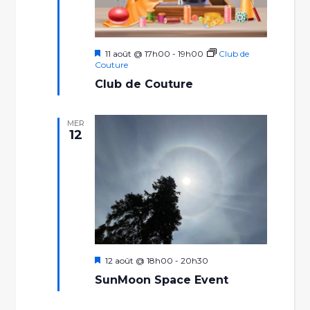
Mis
11 août @ 17h00
-
19h00
Club de
en
Couture
avant
Club de Couture
MER
12
Mis
12 août @ 18h00
-
20h30
en
SunMoon Space Event
avant