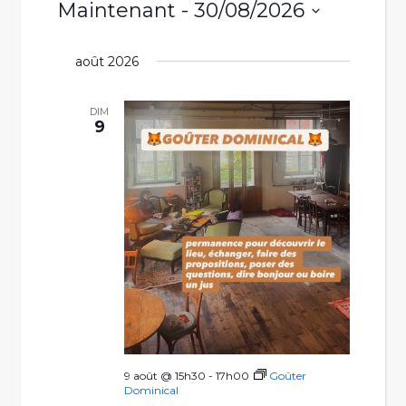
Maintenant
 - 
30/08/2026
de
et
Sélectionnez
vues
naviga
une
août 2026
Évèn
date.
de
DIM
9
vues
Évène
9 août @ 15h30
-
17h00
Goûter
Dominical