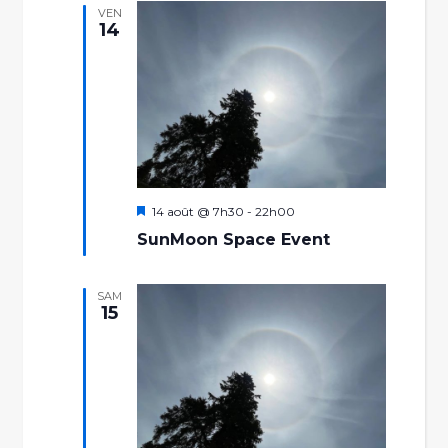
VEN
14
Mis
14 août @ 7h30
-
22h00
en
SunMoon Space Event
avant
SAM
15