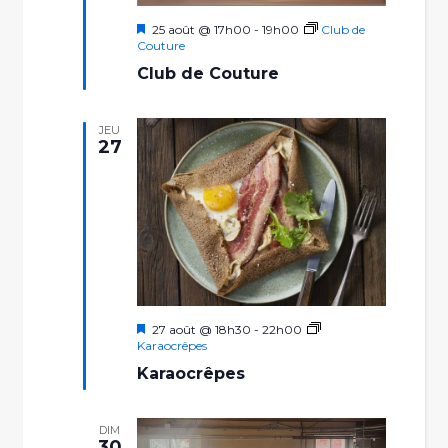
Mis
25 août @ 17h00
-
19h00
Club de
en
Couture
avant
Club de Couture
JEU
27
Mis
27 août @ 18h30
-
22h00
en
Karaocrêpes
avant
Karaocrêpes
DIM
30