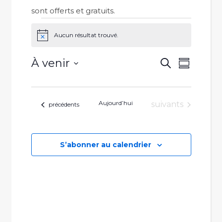
sont offerts et gratuits.
Évènements
Aucun résultat trouvé.
Notice
Reche
Navi
À venir
Recherche
Résumé
Sélectionnez
de
et
la
vues
Aujourd’hui
Évènements
naviga
suivants
Évènements
date
précédents
Évèn
de
S’abonner au calendrier
vues
Évène