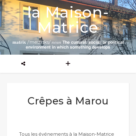
la Maison-
Matrice
𝐦𝐚𝐭𝐫𝐢𝐱 /ˈmeɪtrɪks/ 𝑛𝑜𝑢𝑛 𝗧𝗵𝗲 𝗰𝘂𝗹𝘁𝘂𝗿𝗮𝗹, 𝘀𝗼𝗰𝗶𝗮𝗹, 𝗼𝗿 𝗽𝗼𝗹𝗶𝘁𝗶𝗰𝗮𝗹
𝗲𝗻𝘃𝗶𝗿𝗼𝗻𝗺𝗲𝗻𝘁 𝗶𝗻 𝘄𝗵𝗶𝗰𝗵 𝘀𝗼𝗺𝗲𝘁𝗵𝗶𝗻𝗴 𝗱𝗲𝘃𝗲𝗹𝗼𝗽𝘀
Crêpes à Marou
Tous les événements à la Maison-Matrice