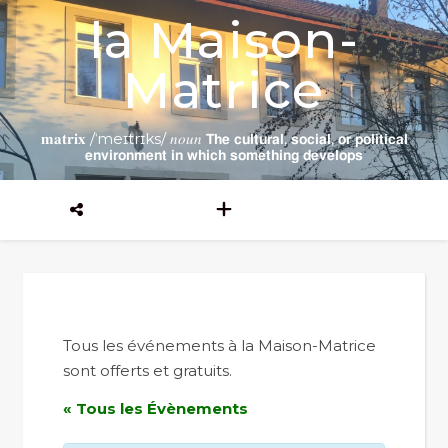
la Maison-
Matrice
𝐦𝐚𝐭𝐫𝐢𝐱 /ˈmeɪtrɪks/ 𝑛𝑜𝑢𝑛 𝗧𝗵𝗲 𝗰𝘂𝗹𝘁𝘂𝗿𝗮𝗹, 𝘀𝗼𝗰𝗶𝗮𝗹, 𝗼𝗿 𝗽𝗼𝗹𝗶𝘁𝗶𝗰𝗮𝗹
𝗲𝗻𝘃𝗶𝗿𝗼𝗻𝗺𝗲𝗻𝘁 𝗶𝗻 𝘄𝗵𝗶𝗰𝗵 𝘀𝗼𝗺𝗲𝘁𝗵𝗶𝗻𝗴 𝗱𝗲𝘃𝗲𝗹𝗼𝗽𝘀
Tous les événements à la Maison-Matrice
sont offerts et gratuits.
« Tous les Évènements