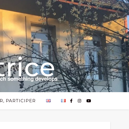
rice
𝗰𝗵 𝘀𝗼𝗺𝗲𝘁𝗵𝗶𝗻𝗴 𝗱𝗲𝘃𝗲𝗹𝗼𝗽𝘀
R, PARTICIPER