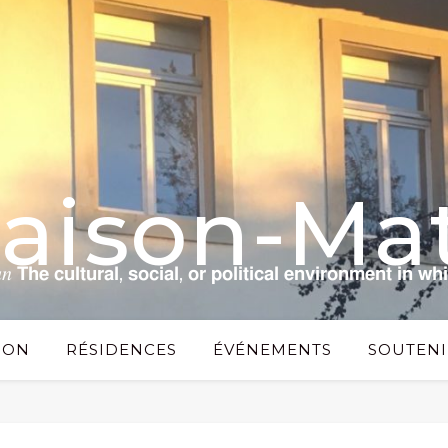
Maison-Mat
 𝗰𝘂𝗹𝘁𝘂𝗿𝗮𝗹, 𝘀𝗼𝗰𝗶𝗮𝗹, 𝗼𝗿 𝗽𝗼𝗹𝗶𝘁𝗶𝗰𝗮𝗹 𝗲𝗻𝘃𝗶𝗿𝗼𝗻𝗺𝗲𝗻𝘁 𝗶𝗻 𝘄𝗵
SON
RÉSIDENCES
ÉVÉNEMENTS
SOUTENI