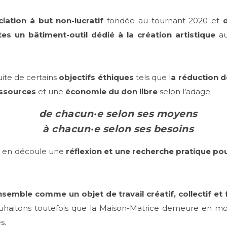
ciation à but non-lucratif
fondée au tournant 2020 et
tes un bâtiment-outil dédié à la
création artistique
au 
ite de certains
objectifs éthiques
tels que l
a réduction 
essources
et une
économie du don libre
selon l’adage:
de chacun·e selon ses moyens
à chacun·e selon ses besoins
il en découle une
réflexion et une recherche pratique po
nsemble comme un objet de travail créatif, collectif
et 
souhaitons toutefois que la Maison-Matrice demeure en m
s.