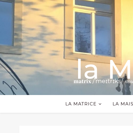
la 
𝐦𝐚𝐭𝐫𝐢𝐱 /ˈmeɪtrɪks/ 𝑛𝑜𝑢𝑛 𝗧𝗵𝗲
LA MATRICE
LA MAI