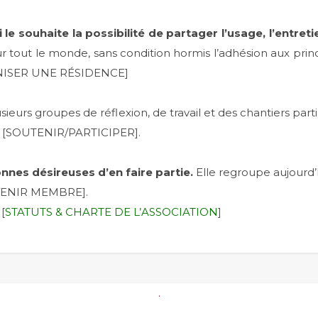
le souhaite la possibilité de partager l’usage, l’entre
ur tout le monde, sans condition hormis l’adhésion aux pri
GANISER UNE RÉSIDENCE]
eurs groupes de réflexion, de travail et des chantiers part
ée [SOUTENIR/PARTICIPER].
onnes désireuses d’en faire partie.
Elle regroupe aujourd
VENIR MEMBRE].
[
STATUTS & CHARTE DE L’ASSOCIATION
]
.