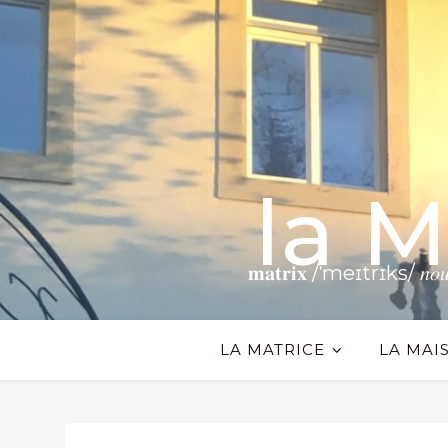
la 
𝐦𝐚𝐭𝐫𝐢𝐱 /ˈmeɪtrɪks/ 𝑛𝑜𝑢𝑛 𝗧𝗵𝗲
LA MATRICE
LA MAI