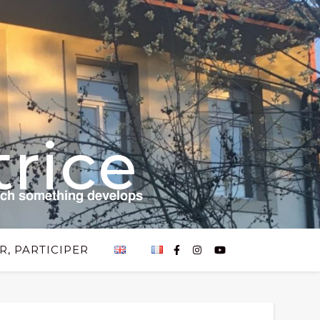
rice
𝗰𝗵 𝘀𝗼𝗺𝗲𝘁𝗵𝗶𝗻𝗴 𝗱𝗲𝘃𝗲𝗹𝗼𝗽𝘀
R, PARTICIPER