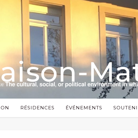
Maison-Mat
 𝗰𝘂𝗹𝘁𝘂𝗿𝗮𝗹, 𝘀𝗼𝗰𝗶𝗮𝗹, 𝗼𝗿 𝗽𝗼𝗹𝗶𝘁𝗶𝗰𝗮𝗹 𝗲𝗻𝘃𝗶𝗿𝗼𝗻𝗺𝗲𝗻𝘁 𝗶𝗻 𝘄𝗵
SON
RÉSIDENCES
ÉVÉNEMENTS
SOUTENI