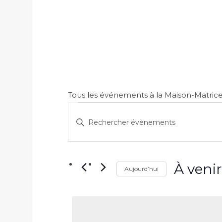
Tous les événements à la Maison-Matrice s
Évènements
Recherche
Saisir
et
mot-
clé.
navigation
Rechercher
À venir
Aujourd’hui
de
Évènements
Sélectionne
par
vues
la
mot-
date
clé.